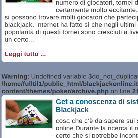
numero di giocatori, tornei 
certamente molto eccitante
si possono trovare molti giocatori che parteci
blackjack. Internet ha fatto sì che negli ultimi
popolarità di questi tornei sono cresciuti a livel
un certo…
Leggi tutto ...
Warning
: Undefined variable $do_not_duplica
/home/fulltil1/public_html/blackjackonline.i
content/themes/poker/archive.php
on line
2
Get a conoscenza di sist
Blackjack
cosa che c’è da sapere sui 
online Durante la ricerca il
certo che si potrebbe incont