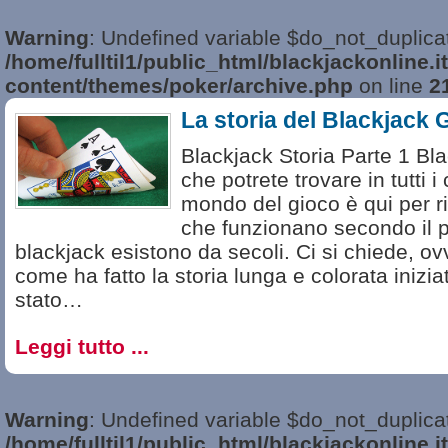
Warning
: Undefined variable $do_not_duplica
/home/fulltil1/public_html/blackjackonline.i
content/themes/poker/archive.php
on line
2
La storia del Blackjack 
Blackjack Storia Parte 1 Bl
che potrete trovare in tutti i
mondo del gioco è qui per r
che funzionano secondo il pr
blackjack esistono da secoli. Ci si chiede, 
come ha fatto la storia lunga e colorata inizi
stato…
Leggi tutto ...
Warning
: Undefined variable $do_not_duplica
/home/fulltil1/public_html/blackjackonline.i