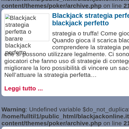
content/themes/poker/archive.php
on line
2
Blackjack strategia perf
blackjack perfetto
strategia o truffa! Come gio
Quando gioca il scarica bla
comprendere la strategia pe
che si possono utilizzare legalmente. Ci son
giocatori che fanno uso di strategie di conteg
migliorare la loro possibilità di vincere un sac
Nell’attuare la strategia perfetta…
Leggi tutto ...
Warning
: Undefined variable $do_not_duplica
/home/fulltil1/public_html/blackjackonline.i
content/themes/poker/archive.php
on line
2