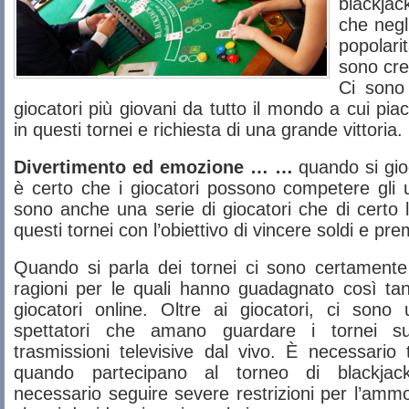
blackjack
che negli
popolar
sono cresc
Ci sono
giocatori più giovani da tutto il mondo a cui piac
in questi tornei e richiesta di una grande vittoria.
Divertimento ed emozione … …
quando si gi
è certo che i giocatori possono competere gli un
sono anche una serie di giocatori che di certo
questi tornei con l’obiettivo di vincere soldi e prem
Quando si parla dei tornei ci sono certament
ragioni per le quali hanno guadagnato così tant
giocatori online. Oltre ai giocatori, ci son
spettatori che amano guardare i tornei s
trasmissioni televisive dal vivo. È necessario
quando partecipano al torneo di blackjac
necessario seguire severe restrizioni per l’am