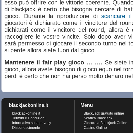
esso può offrire con le vittorie coerente. Quand
di blackjack è certo che bisogna cercare di bat
gioco. Durante la riproduzione di
scaricare i
giocatori è dichiarato come il vincitore del rou
dichiarati come il vincitore del round, allora è
raccogliere le vostre vincite. Solo dopo aver vi
sarà permesso di giocare il secondo turno nel to
si perde allora siete fuori dal gioco.
Mantenere il fair play gioco … ….
Se siete im
gioco, allora avete bisogno di gioco equo nel to
perdi è certo che non hai perso molto denaro nel
blackjackonline.it
Menu
blackjackonline.it
BlackJack gratuito online
Termini e Condizioni
Scarica Blackjack
Informativa sulla privacy
Giocare a Blackjack Online
Disconoscimento
Casino Online