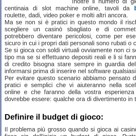
Inoltre il numero di g
centinaia di slot machine online, tavoli da
roulette, dadi, video poker e molti altri ancora.
Ma se non si è pratici in questo mondo il risc
scegliere un casinò sbagliato e di commet
potrebbero diventare pericolosi, come per e
sicuro in cui i propri dati personali sono rubati o c
Se si gioca con soldi virtuali ovviamente non ci 
tipo ma se si effettuano depositi reali e li si fan
di credito bisogna stare sempre in guardia del
informarsi prima di inserire nel software qualsias
Per evitare questo scenario abbiamo pensato di 
pratici e semplici che vi aiuteranno nella sce
online e che faranno della vostra esperienza
dovrebbe essere: qualche ora di divertimento in to
Definire il budget di gioco:
Il problema più grosso quando si gioca ai casin