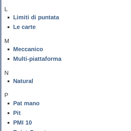
L
Limiti di puntata
Le carte
M
Meccanico
Multi-piattaforma
N
Natural
P
Pat mano
Pit
PMI 10