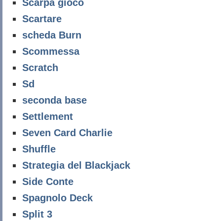
Scarpa gioco
Scartare
scheda Burn
Scommessa
Scratch
Sd
seconda base
Settlement
Seven Card Charlie
Shuffle
Strategia del Blackjack
Side Conte
Spagnolo Deck
Split 3