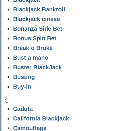
Blackjack Bankroll
Blackjack cinese
Bonanza Side Bet
Bonus Spin Bet
Break o Broke
Bust a mano
Buster BlackJack
Busting
Buy-in
C
Caduta
California Blackjack
Camouflage