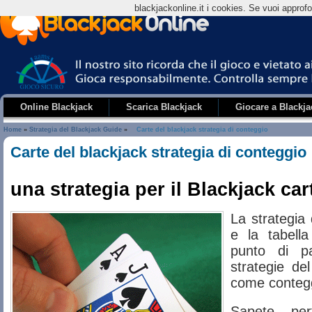
blackjackonline.it i cookies. Se vuoi approf
Online Blackjack
Scarica Blackjack
Giocare a Blackja
Home
»
Strategia del Blackjack Guide
»
Carte del blackjack strategia di conteggio
Carte del blackjack strategia di conteggio
una strategia per il Blackjack ca
La strategia 
e la tabella
punto di pa
strategie de
come contegg
Sapete per