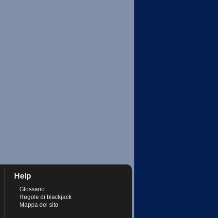
Help
Glossario
Regole di blackjack
Mappa del sito