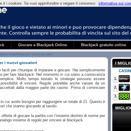
e.it i cookies. Se vuoi approfondire o negare il consenso:
informativa sui coo
ack
Giocare a Blackjack Online
Blackjack gratuito online
ckjack semplificata per i nuovi giocatori
r i nuovi giocatori
I MIGLI
ù facili per chiunque di imparare e giocare. Hai semplicemente
CASIN
ino per fare blackjack. Nel momento in cui siano a conoscenza
1.
semplice. Molto tempo testato le strategie possono essere
ro possibilità di vincere. Regole potrebbe anche variare da un
2.
accettati dalla maggior parte dei casinò. Prima di cominciare
3.
o in cui avete bisogno per raggiungere un totale di 21. Questo è
ori che stanno giocando al tavolo.
MIGLIO
 offerte di giocare la partita con l’insieme distinto di norme per
analogo insieme di regole per vincere al blackjack.