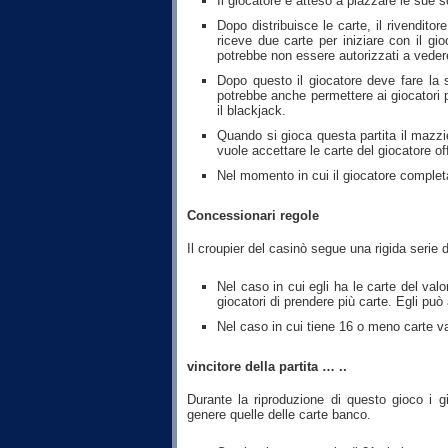
Il giocatore è atteso a piazzare le sue
Dopo distribuisce le carte, il rivenditore
riceve due carte per iniziare con il gi
potrebbe non essere autorizzati a vedere
Dopo questo il giocatore deve fare la s
potrebbe anche permettere ai giocatori 
il blackjack.
Quando si gioca questa partita il mazz
vuole accettare le carte del giocatore offr
Nel momento in cui il giocatore completa
Concessionari regole
Il croupier del casinò segue una rigida serie d
Nel caso in cui egli ha le carte del valor
giocatori di prendere più carte. Egli pu
Nel caso in cui tiene 16 o meno carte va
vincitore della partita … ..
Durante la riproduzione di questo gioco i gi
genere quelle delle carte banco.