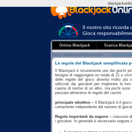
blackjackonlin
Online Blackjack
Scarica Blackj
Home
»
Strategia del Blackjack Guide
»
Le regole del Bla
Le regole del Blackjack semplificata pe
Il Blackjack è sicuramente uno dei giochi pi
bisogno di raggiungere un totale di 21 o vic
delle regole del gioco diventa molto più 
utilizzati dai giocatori per migliorare la lo
casino di norme di un altro, ma pochi sono 
passare attraverso le regole del casinò.
principale obiettivo –
Il Blackjack è il gioc
certamente indipendente dal numero di giocat
Regole importanti da seguire –
ciascuno di
i giocatori. In generale è necessario seguire 