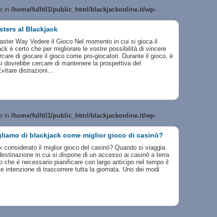
e in
/home/fulltil1/public_html/blackjackonline.it/wp-
ters al Blackjack
aster Way Vedere il Gioco Nel momento in cui si gioca il
ck è certo che per migliorare le vostre possibilità di vincere
rcare di giocare il gioco come pro-giocatori. Durante il gioco, è
i dovrebbe cercare di mantenere la prospettiva del
Evitare distrazioni…
e in
/home/fulltil1/public_html/blackjackonline.it/wp-
liamo di blackjack come miglior gioco di casinò?
 considerato il miglior gioco del casinò? Quando si viaggia
destinazione in cui si dispone di un accesso ai casinò a terra
to che è necessario pianificare con largo anticipo nel tempo il
e intenzione di trascorrere tutta la giornata. Uno dei modi