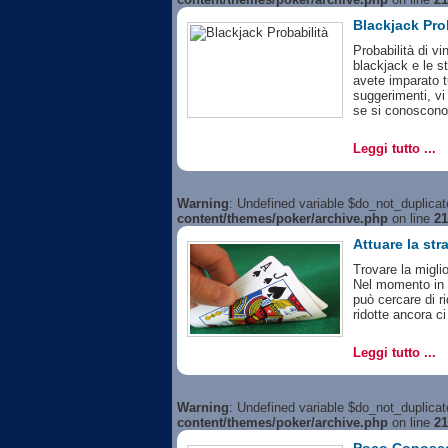
Blackjack Pro
Probabilità di v
blackjack e le st
avete imparato t
suggerimenti, vi
se si conoscono 
Leggi tutto ...
Warning
: Undefined variable $do_not_duplicat
content/themes/poker/archive.php
on line
21
Attuare la str
Trovare la migli
Nel momento in c
può cercare di ri
ridotte ancora c
Leggi tutto ...
Warning
: Undefined variable $do_not_duplicat
content/themes/poker/archive.php
on line
21