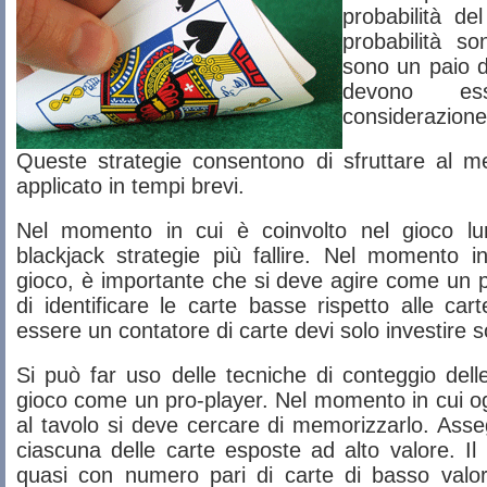
probabilità de
probabilità so
sono un paio d
devono es
considerazione
Queste strategie consentono di sfruttare al m
applicato in tempi brevi.
Nel momento in cui è coinvolto nel gioco lu
blackjack strategie più fallire. Nel momento i
gioco, è importante che si deve agire come un p
di identificare le carte basse rispetto alle car
essere un contatore di carte devi solo investire so
Si può far uso delle tecniche di conteggio delle
gioco come un pro-player. Nel momento in cui o
al tavolo si deve cercare di memorizzarlo. Asseg
ciascuna delle carte esposte ad alto valore. Il
quasi con numero pari di carte di basso valor