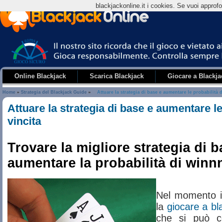
blackjackonline.it i cookies. Se vuoi approf
Online Blackjack
Scarica Blackjack
Giocare a Blackja
Home
»
Strategia del Blackjack Guide
»
Attuare la strategia di base e aumentare le probabilità d
Attuare la strategia di base e aumentare le
vincita
Trovare la migliore strategia di 
aumentare la probabilità di winn
Nel momento in
la
giocare a bl
che si può ce