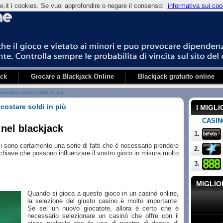
e.it i cookies. Se vuoi approfondire o negare il consenso:
informativa sui coo
ack
Giocare a Blackjack Online
Blackjack gratuito online
ovrebbe costare soldi in più
ostare soldi in più
I MIGLI
CASIN
 nel blackjack
1.
i sono certamente una serie di fatti che è necessario prendere
2.
chiave che possono influenzare il vostro gioco in misura molto
3.
MIGLIO
Quando si gioca a questo gioco in un casinò online,
la selezione del giusto casino è molto importante.
Se sei un nuovo giocatore, allora è certo che è
necessario selezionare un casinò che offre con il