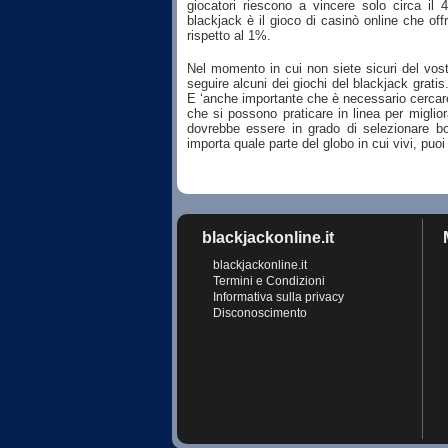
giocatori riescono a vincere solo circa il
blackjack è il gioco di casinò online che of
rispetto al 1%.
Nel momento in cui non siete sicuri del vos
seguire alcuni dei giochi del blackjack grati
E ‘anche importante che è necessario cercare 
che si possono praticare in linea per miglio
dovrebbe essere in grado di selezionare bo
importa quale parte del globo in cui vivi, puo
blackjackonline.it
blackjackonline.it
Termini e Condizioni
Informativa sulla privacy
Disconoscimento