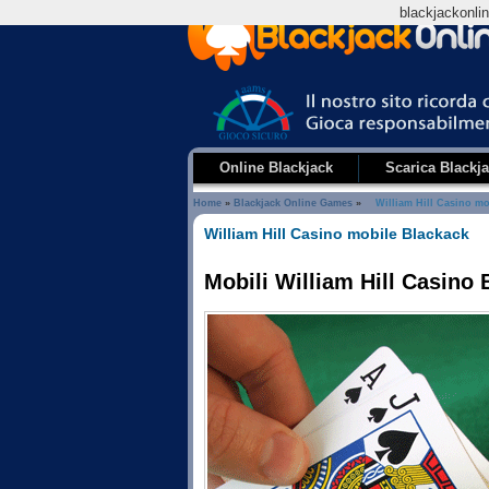
blackjackonlin
Online Blackjack
Scarica Blackj
Home
»
Blackjack Online Games
»
William Hill Casino mo
William Hill Casino mobile Blackack
Mobili William Hill Casino 