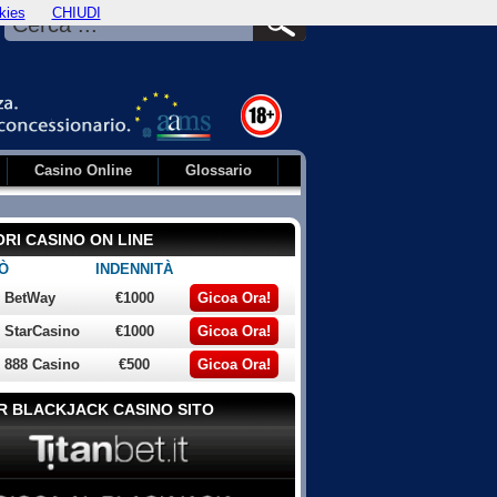
kies
CHIUDI
Casino Online
Glossario
ORI CASINO ON LINE
Ò
INDENNITÀ
BetWay
€1000
Gicoa Ora!
StarCasino
€1000
Gicoa Ora!
888 Casino
€500
Gicoa Ora!
R BLACKJACK CASINO SITO