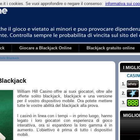
e.it i cookies. Se vuoi approfondire o negare il consenso:
informativa sui coo
ack
Giocare a Blackjack Online
Blackjack gratuito online
bile Blackack
I MIGLI
CASIN
Blackjack
1.
William Hill Casino offre ai suoi giocatori, oltre alle
2.
offerte solito blackjack, blackjack e una versione
per il vostro dispositivo mobile. Ora potete mettere
3.
tutte le vostre abilità del blackjack alla prova.
MIGLIO
I casinò in linea con i tempi – in primo luogo, hanno
legato i loro giocatori con esperienza di gioco
interattiva, ora si espandono la loro gamma è in
aumento. L’obiettivo è prima di tutto i dispositivi
mobili.