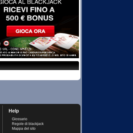
Help
Glossario
Regole di blackjack
Mappa del sito