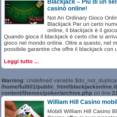
Blackjack – Più di un se
casinò online!
Not An Ordinary Gioco Onli
Blackjack Per un certo nume
online, il blackjack è il gioc
Quando gioca il blackjack è certo che si arri
gioco nel mondo online. Oltre a questo, nel 
possibile garantire che offre il blackjack co
Leggi tutto ...
Warning
: Undefined variable $do_not_duplica
/home/fulltil1/public_html/blackjackonline.i
content/themes/poker/archive.php
on line
2
William Hill Casino mobi
Mobili William Hill Casino B