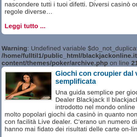
nascondere tutti i tuoi difetti. Diversi casinò
regole diverse…
Leggi tutto ...
Warning
: Undefined variable $do_not_duplica
/home/fulltil1/public_html/blackjackonline.i
content/themes/poker/archive.php
on line
2
Giochi con croupier dal 
semplificata
Una guida semplice per gioc
Dealer Blackjack Il blackja
introdotto nel mondo online 
molto popolari giochi da casinò in quanto non 
con facilità Live dealer. C’erano un numero d
hanno mai fidato dei risultati delle carte on-l