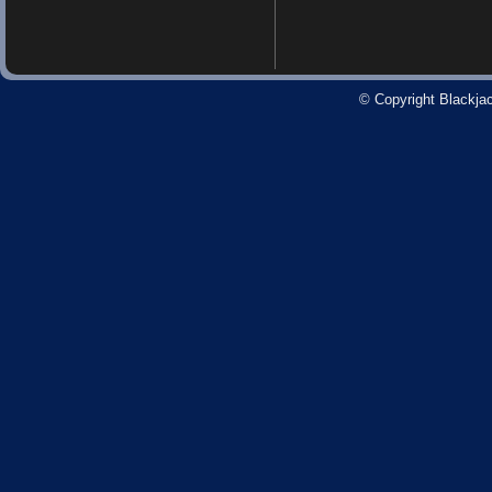
© Copyright
Blackja