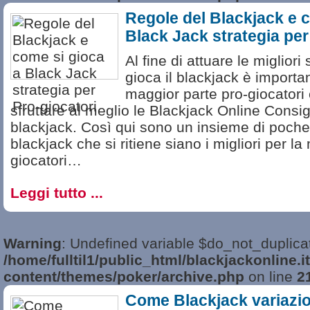
Regole del Blackjack e 
Black Jack strategia per
Al fine di attuare le migliori
gioca il blackjack è importa
maggior parte pro-giocatori
sfruttare al meglio le Blackjack Online Consig
blackjack. Così qui sono un insieme di poche
blackjack che si ritiene siano i migliori per l
giocatori…
Leggi tutto ...
Warning
: Undefined variable $do_not_duplica
/home/fulltil1/public_html/blackjackonline.i
content/themes/poker/archive.php
on line
2
Come Blackjack variazio