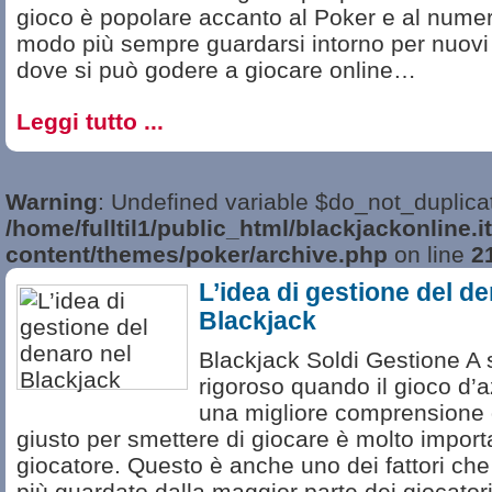
gioco è popolare accanto al Poker e al numero
modo più sempre guardarsi intorno per nuovi 
dove si può godere a giocare online…
Leggi tutto ...
Warning
: Undefined variable $do_not_duplica
/home/fulltil1/public_html/blackjackonline.i
content/themes/poker/archive.php
on line
2
L’idea di gestione del d
Blackjack
Blackjack Soldi Gestione A s
rigoroso quando il gioco d’
una migliore comprensione
giusto per smettere di giocare è molto import
giocatore. Questo è anche uno dei fattori ch
più guardato dalla maggior parte dei giocator