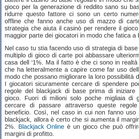
gioco per la generazione di reddito sano su base
ridurre questo fattore ci sono un certo numer
offline che fanno anche uso di mazzo di car
strategia che aiuta il casinò per rendere il gioco 
maggior parte dei giocatori in modo che fatica a b
Nel caso tu stia facendo uso di strategia di base 
multiplo di gioco di carte poi abbassare ulterior
casa dell ‘1%. Ma il fatto è che ci sono in realtà
che ha letteralmente a capire come far uso delle
modo che possano migliorare la loro possibilità d
I giocatori sicuramente cercare di spendere po
regole del blackjack di base prima di iniziare 
gioco. Fuori di milioni solo poche migliaia di 
cercare di passare attraverso queste regole
beneficio. Così, nel caso in cui non fanno uso 
blackjack, allora è certo che si aumenta il margin
2%.
Blackjack Online
è un gioco che può offrire
margini di profitto.