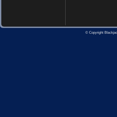
© Copyright
Blackja