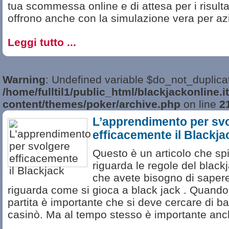
tua scommessa online e di attesa per i risultat
offrono anche con la simulazione vera per a
Leggi tutto ...
Warning
: Undefined variable $do_not_duplica
/home/fulltil1/public_html/blackjackonline.i
content/themes/poker/archive.php
on line
2
L’apprendimento per sv
efficacemente il Blackja
Questo è un articolo che spi
riguarda le regole del black
che avete bisogno di saper
riguarda come si gioca a black jack . Quando
partita è importante che si deve cercare di ba
casinò. Ma al tempo stesso è importante a