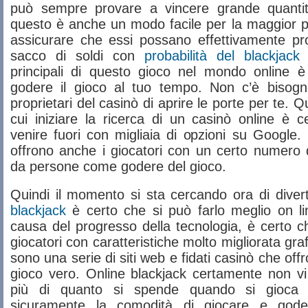
può sempre provare a vincere grande quantit
questo è anche un modo facile per la maggior pa
assicurare che essi possano effettivamente p
sacco di soldi con
probabilità del blackjac
principali di questo gioco nel mondo online
godere il gioco al tuo tempo. Non c’è bisogn
proprietari del casinò di aprire le porte per te. 
cui iniziare la ricerca di un casinò online è 
venire fuori con migliaia di opzioni su Google.
offrono anche i giocatori con un certo numero di
da persone come godere del gioco.
Quindi il momento si sta cercando ora di diver
blackjack
è certo che si può farlo meglio on li
causa del progresso della tecnologia, è certo ch
giocatori con caratteristiche molto migliorata gra
sono una serie di siti web e fidati casinò che off
gioco vero. Online blackjack certamente non vi o
più di quanto si spende quando si gioca
sicuramente la comodità di giocare e gode