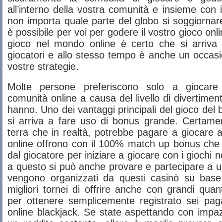
all’interno della vostra comunità e insieme con i
non importa quale parte del globo si soggiorna
è possibile per voi per godere il vostro gioco onl
gioco nel mondo online è certo che si arriva 
giocatori e allo stesso tempo è anche un occasi
vostre strategie.
Molte persone preferiscono solo a giocare 
comunità online a causa del livello di divertime
hanno. Uno dei vantaggi principali del gioco del 
si arriva a fare uso di bonus grande. Certame
terra che in realtà, potrebbe pagare a giocare a
online offrono con il 100% match up bonus che 
dal giocatore per iniziare a giocare con i giochi n
a questo si può anche provare e partecipare a un
vengono organizzati da questi casinò su base 
migliori tornei di offrire anche con grandi quan
per ottenere semplicemente registrato sei pag
online blackjack. Se state aspettando con impa