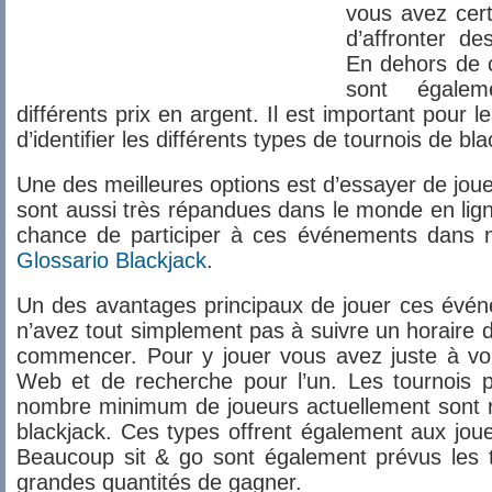
vous avez cer
d’affronter de
En dehors de 
sont égalem
différents prix en argent. Il est important pour l
d’identifier les différents types de tournois de bla
Une des meilleures options est d’essayer de jouer
sont aussi très répandues dans le monde en lig
chance de participer à ces événements dans n
Glossario Blackjack
.
Un des avantages principaux de jouer ces évé
n’avez tout simplement pas à suivre un horaire
commencer. Pour y jouer vous avez juste à vo
Web et de recherche pour l’un. Les tournois p
nombre minimum de joueurs actuellement sont r
blackjack. Ces types offrent également aux joue
Beaucoup sit & go sont également prévus les t
grandes quantités de gagner.