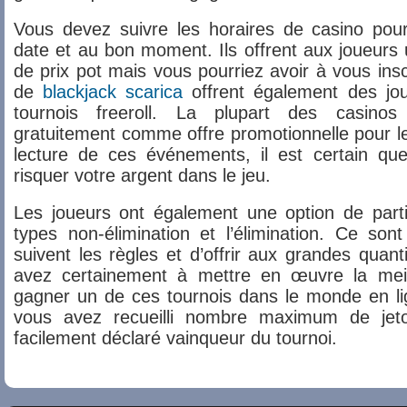
Vous devez suivre les horaires de casino pour
date et au bon moment. Ils offrent aux joueurs 
de prix pot mais vous pourriez avoir à vous insc
de
blackjack scarica
offrent également des jou
tournois freeroll. La plupart des casinos
gratuitement comme offre promotionnelle pour le
lecture de ces événements, il est certain q
risquer votre argent dans le jeu.
Les joueurs ont également une option de parti
types non-élimination et l’élimination. Ce son
suivent les règles et d’offrir aux grandes quan
avez certainement à mettre en œuvre la meil
gagner un de ces tournois dans le monde en 
vous avez recueilli nombre maximum de jet
facilement déclaré vainqueur du tournoi.