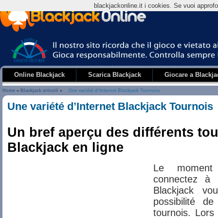
blackjackonline.it i cookies. Se vuoi approf
Online Blackjack
Scarica Blackjack
Giocare a Blackja
Home
»
Blackjack articoli
»
Une variété d’Internet Blackjack Tournois
Une variété d’Internet Blackjack Tournois
Un bref aperçu des différents to
Blackjack en ligne
Le moment
connectez à 
Blackjack vo
possibilité de
tournois. Lors