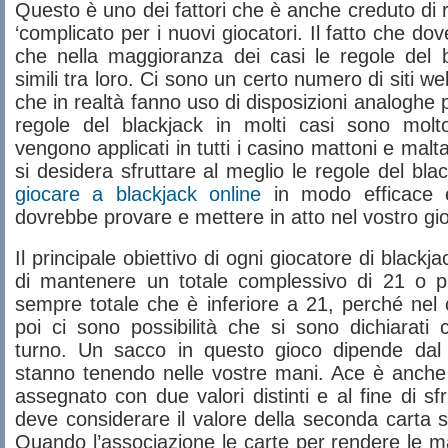
Questo è uno dei fattori che è anche creduto di 
‘complicato per i nuovi giocatori. Il fatto che d
che nella maggioranza dei casi le regole del 
simili tra loro. Ci sono un certo numero di siti 
che in realtà fanno uso di disposizioni analoghe p
regole del blackjack in molti casi sono molto
vengono applicati in tutti i casino mattoni e mal
si desidera sfruttare al meglio le regole del bl
giocare a blackjack online
in modo efficace 
dovrebbe provare e mettere in atto nel vostro gi
Il principale obiettivo di ogni giocatore di blackj
di mantenere un totale complessivo di 21 o p
sempre totale che è inferiore a 21, perché nel 
poi ci sono possibilità che si sono dichiarati
turno. Un sacco in questo gioco dipende dal 
stanno tenendo nelle vostre mani. Ace è anche
assegnato con due valori distinti e al fine di sfr
deve considerare il valore della seconda carta 
Quando l’associazione le carte per rendere le m