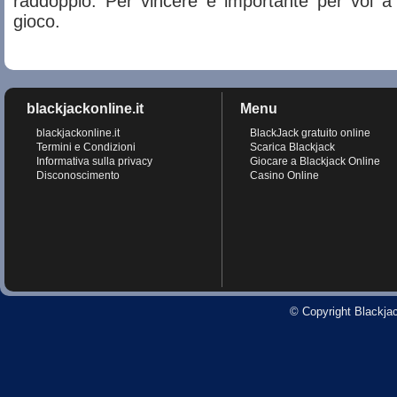
raddoppio. Per vincere è importante per voi a 
gioco.
blackjackonline.it
Menu
blackjackonline.it
BlackJack gratuito online
Termini e Condizioni
Scarica Blackjack
Informativa sulla privacy
Giocare a Blackjack Online
Disconoscimento
Casino Online
© Copyright
Blackja