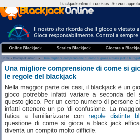
blackjackonline.it i cookies. Se vuoi approf
Online Blackjack
Scarica Blackjack
Giocare a Blackja
Home
»
Blackjack articoli
»
Una migliore comprensione di come si gioca a black jack e le regol
Una migliore comprensione di come si gio
le regole del blackjack
Nella maggior parte dei casi, il blackjack è un gi
gioco potrebbe infatti variare a seconda del s
questo gioco. Per un certo numero di persone c
infatti ottenere un po ‘di confusione. La maggio
fatica a familiarizzare con
regole distinte 
questione di come si gioca a black jack effi
diventa un compito molto difficile.