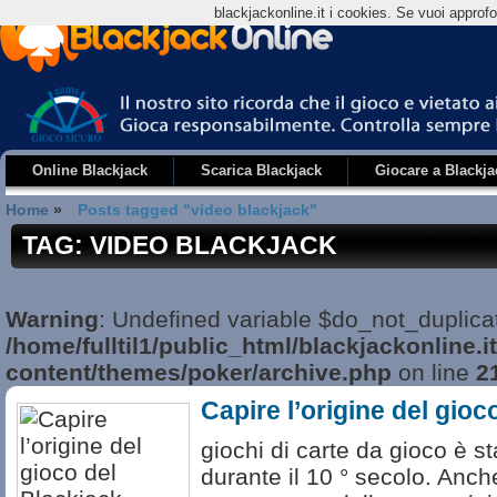
blackjackonline.it i cookies. Se vuoi approf
Online Blackjack
Scarica Blackjack
Giocare a Blackja
Home
»
Posts tagged "video blackjack"
TAG: VIDEO BLACKJACK
Warning
: Undefined variable $do_not_duplica
/home/fulltil1/public_html/blackjackonline.i
content/themes/poker/archive.php
on line
2
Capire l’origine del gioc
giochi di carte da gioco è 
durante il 10 ° secolo. Anc