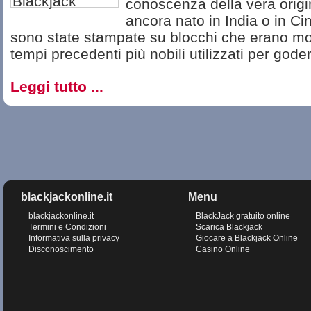
conoscenza della vera origin
ancora nato in India o in Cina
sono state stampate su blocchi che erano mo
tempi precedenti più nobili utilizzati per god
Leggi tutto ...
blackjackonline.it
Menu
blackjackonline.it
BlackJack gratuito online
Termini e Condizioni
Scarica Blackjack
Informativa sulla privacy
Giocare a Blackjack Online
Disconoscimento
Casino Online