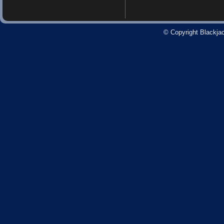
© Copyright
Blackja