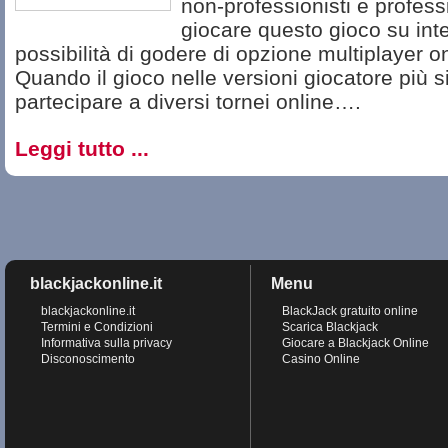
non-professionisti e profes
giocare questo gioco su inte
possibilità di godere di opzione multiplayer o
Quando il gioco nelle versioni giocatore più s
partecipare a diversi tornei online….
Leggi tutto ...
blackjackonline.it
Menu
blackjackonline.it
BlackJack gratuito online
Termini e Condizioni
Scarica Blackjack
Informativa sulla privacy
Giocare a Blackjack Online
Disconoscimento
Casino Online