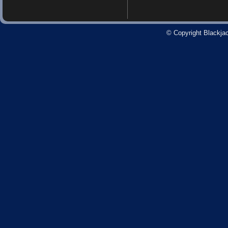
© Copyright
Blackja