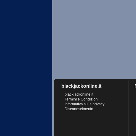
blackjackonline.it
blackjackonline.it
Termini e Condizioni
Informativa sulla privacy
Disconoscimento