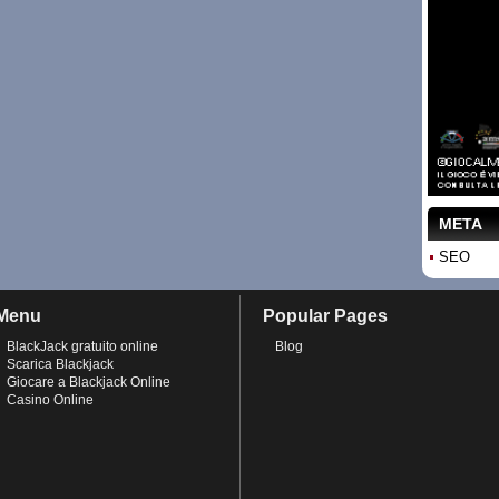
META
SEO
Menu
Popular Pages
BlackJack gratuito online
Blog
Scarica Blackjack
Giocare a Blackjack Online
Casino Online