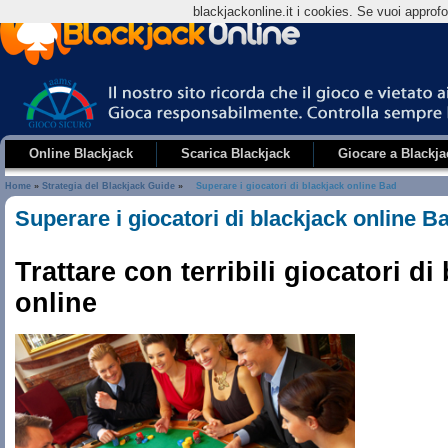
blackjackonline.it i cookies. Se vuoi approf
Online Blackjack
Scarica Blackjack
Giocare a Blackja
Home
»
Strategia del Blackjack Guide
»
Superare i giocatori di blackjack online Bad
Superare i giocatori di blackjack online B
Trattare con terribili giocatori di
online