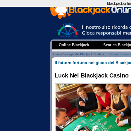
blackjackonlin
Online Blackjack
Scarica Blackj
Home
»
Strategia del Blackjack Guide
»
Il fattore fortuna
Il fattore fortuna nel gioco del Blackja
Luck Nel Blackjack Casino