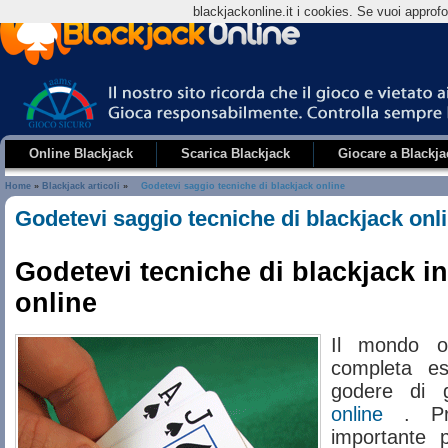
blackjackonline.it i cookies. Se vuoi approf
Online Blackjack
Scarica Blackjack
Giocare a Blackja
Home
»
Blackjack articoli
»
Godetevi saggio tecniche di blackjack online
Godetevi saggio tecniche di blackjack onl
Godetevi tecniche di blackjack in
online
Il mondo on
completa es
godere di
online
. P
importante 