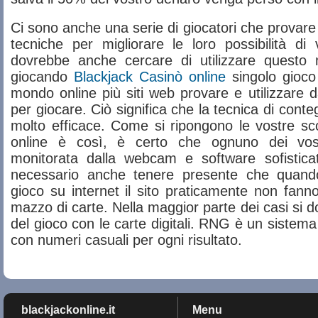
Ci sono anche una serie di giocatori che provare
tecniche per migliorare le loro possibilità di 
dovrebbe anche cercare di utilizzare questo
giocando
Blackjack Casinò online
singolo gioc
mondo online più siti web provare e utilizzare
per giocare. Ciò significa che la tecnica di conte
molto efficace. Come si ripongono le vostre
online è così, è certo che ognuno dei vos
monitorata dalla webcam e software sofistica
necessario anche tenere presente che quand
gioco su internet il sito praticamente non fanno
mazzo di carte. Nella maggior parte dei casi si 
del gioco con le carte digitali. RNG è un sistema 
con numeri casuali per ogni risultato.
blackjackonline.it
Menu