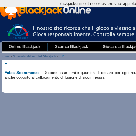
blackjackonline.it i cookies. Se vuoi approf
Online Blackjack
Scarica Blackjack
Giocare a Blackja
Home
»
Glossario dei termini Blackjack
»
F
F
False Scommesse
–
Scommesse simile quantità di denaro per ogni ro
anche opposto al collocamento diffusione di scommessa.