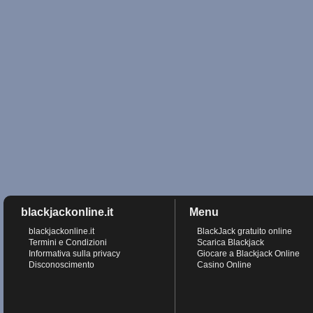
blackjackonline.it
Menu
blackjackonline.it
BlackJack gratuito online
Termini e Condizioni
Scarica Blackjack
Informativa sulla privacy
Giocare a Blackjack Online
Disconoscimento
Casino Online