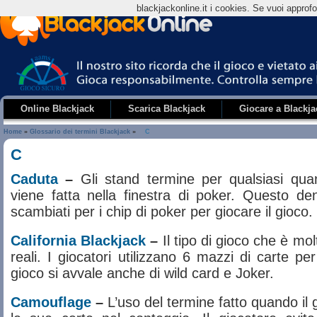
blackjackonline.it i cookies. Se vuoi approf
Online Blackjack
Scarica Blackjack
Giocare a Blackja
Home
»
Glossario dei termini Blackjack
»
C
C
Caduta
–
Gli stand termine per qualsiasi quan
viene fatta nella finestra di poker. Questo d
scambiati per i chip di poker per giocare il gioco.
California Blackjack
–
Il tipo di gioco che è mo
reali. I giocatori utilizzano 6 mazzi di carte per
gioco si avvale anche di wild card e Joker.
Camouflage
–
L’uso del termine fatto quando il