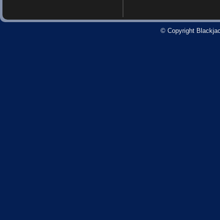
© Copyright
Blackja