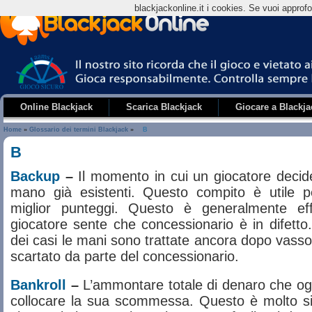
blackjackonline.it i cookies. Se vuoi approf
Online Blackjack
Scarica Blackjack
Giocare a Blackja
Home
»
Glossario dei termini Blackjack
»
B
B
Backup
–
Il momento in cui un giocatore decide
mano già esistenti. Questo compito è utile 
miglior punteggi. Questo è generalmente ef
giocatore sente che concessionario è in difetto
dei casi le mani sono trattate ancora dopo vasso
scartato da parte del concessionario.
Bankroll
–
L’ammontare totale di denaro che ogn
collocare la sua scommessa. Questo è molto sim