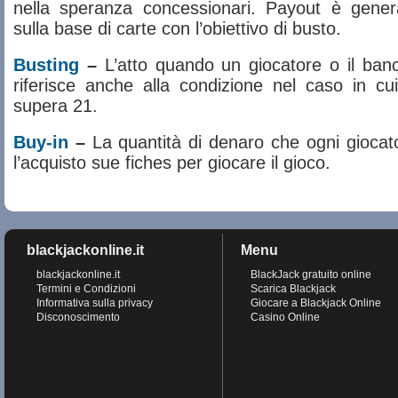
nella speranza concessionari. Payout è gene
sulla base di carte con l’obiettivo di busto.
Busting
–
L’atto quando un giocatore o il banc
riferisce anche alla condizione nel caso in cui 
supera 21.
Buy-in
–
La quantità di denaro che ogni giocato
l’acquisto sue fiches per giocare il gioco.
blackjackonline.it
Menu
blackjackonline.it
BlackJack gratuito online
Termini e Condizioni
Scarica Blackjack
Informativa sulla privacy
Giocare a Blackjack Online
Disconoscimento
Casino Online