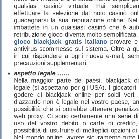
qualsiasi casinò virtuale. Hai semplic
effettuare la selezione dal noto casinò on
guadagnarsi la sua reputazione online. Nel
imbattete in un qualsiasi casinò che è aut
retribuzione gioco diventa molto semplificata.
gioco blackjack gratis italiano
provare e 
antivirus scommesse sul sistema. Oltre a q
in cui rispondere a ogni nuova e-mail, sem
precauzioni supplementari.
aspetto legale ……
Nella maggior parte dei paesi, blackjack o
legale (si aspettano per gli USA). I giocatori
godere di blackjack online per soldi veri.
d’azzardo non è legale nel vostro paese, a
possibilità che si potrebbe ottenere penalizza
web proxy. Ci sono certamente una serie di r
uso del vostro debito o carte di credit
possibilità di usufruire di molteplici opzioni 
Nel mondo online, avrete sicuramente tutte le