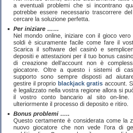
a eventuali problemi che si incontrano q
potrebbe essere necessario trascorrere del
cercare la soluzione perfetta.
Per iniziare ……
Nel mondo online, iniziare con il gioco vero
soldi è sicuramente facile come fare il vost
Scarica il software del casinò e semplicem
depositi e attestazioni per il tuo bonus casin
di creazione dell’account non è comples
giocatore. Oltre a questo i sistemi di casi
supporto sono sempre disposti ad aiutare
gestire il proprio
blackjack gratis
account. S
è legalizzato nella vostra regione allora si 
il vostro conto bancario al sito on-line.
ulteriormente il processo di deposito e ritiro.
Bonus problemi …..
Questo certamente è considerata come la zo
nuovo giocatore che non vede l’ora di g