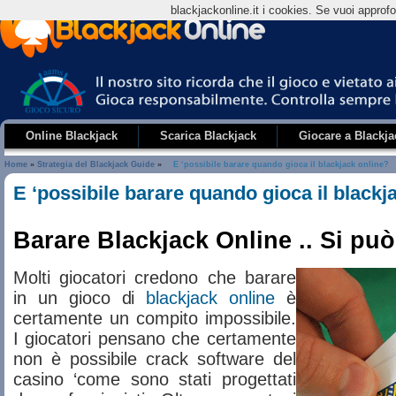
blackjackonline.it i cookies. Se vuoi approf
Online Blackjack
Scarica Blackjack
Giocare a Blackja
Home
»
Strategia del Blackjack Guide
»
E ‘possibile barare quando gioca il blackjack online?
E ‘possibile barare quando gioca il blackj
Barare Blackjack Online .. Si può
Molti giocatori credono che barare
in un gioco di
blackjack online
è
certamente un compito impossibile.
I giocatori pensano che certamente
non è possibile crack software del
casino ‘come sono stati progettati