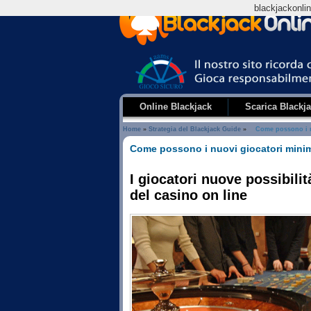
blackjackonlin
Online Blackjack
Scarica Blackj
Home
»
Strategia del Blackjack Guide
»
Come possono i n
Come possono i nuovi giocatori minim
I giocatori nuove possibili
del casino on line