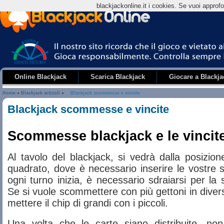
blackjackonline.it i cookies. Se vuoi approf
Online Blackjack
Scarica Blackjack
Giocare a Blackja
Home
»
Blackjack articoli
»
Blackjack scommesse e vincite
Blackjack scommesse e vincite
Scommesse blackjack e le vincit
Al tavolo del blackjack, si vedrà dalla posizio
quadrato, dove è necessario inserire le vostre
ogni turno inizia, è necessario sdraiarsi per la
Se si vuole scommettere con più gettoni in diver
mettere il chip di grandi con i piccoli.
Una volta che le carte siano distribuite, no