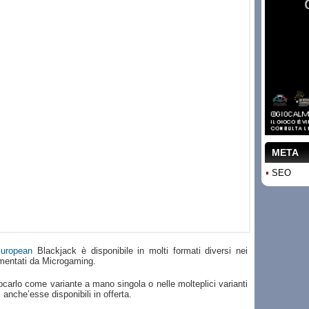
META
SEO
uropean
Blackjack è disponibile in molti formati diversi nei
imentati da Microgaming.
ocarlo come variante a mano singola o nelle molteplici varianti
 anche’esse disponibili in offerta.