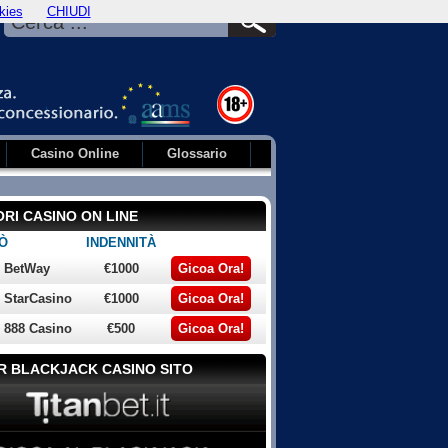
kies
CHIUDI
Casino Online
Glossario
ORI CASINO ON LINE
Ò
INDENNITÀ
BetWay
€1000
Gicoa Ora!
StarCasino
€1000
Gicoa Ora!
888 Casino
€500
Gicoa Ora!
R BLACKJACK CASINO SITO