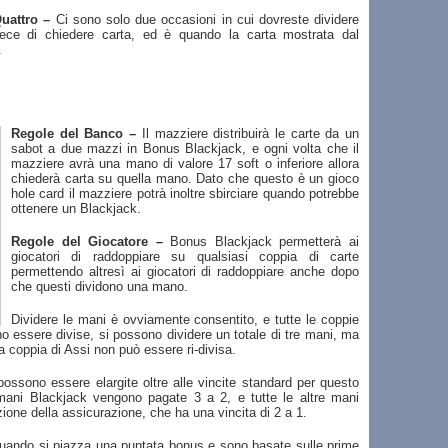
uattro –
Ci sono solo due occasioni in cui dovreste dividere
vece di chiedere carta, ed è quando la carta mostrata dal
.
Regole del Banco –
Il mazziere distribuirà le carte da un
sabot a due mazzi in Bonus Blackjack, e ogni volta che il
mazziere avrà una mano di valore 17 soft o inferiore allora
chiederà carta su quella mano. Dato che questo è un gioco
hole card il mazziere potrà inoltre sbirciare quando potrebbe
ottenere un Blackjack.
Regole del Giocatore –
Bonus Blackjack permetterà ai
giocatori di raddoppiare su qualsiasi coppia di carte
permettendo altresì ai giocatori di raddoppiare anche dopo
che questi dividono una mano.
Dividere le mani è ovviamente consentito, e tutte le coppie
no essere divise, si possono dividere un totale di tre mani, ma
na coppia di Assi non può essere ri-divisa.
ssono essere elargite oltre alle vincite standard per questo
mani Blackjack vengono pagate 3 a 2, e tutte le altre mani
zione della assicurazione, che ha una vincita di 2 a 1.
quando si piazza una puntata bonus e sono basate sulle prime