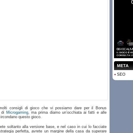
META
SEO
olti consigli di gioco che vi possiamo dare per il Bonus
k di
Microgaming
, ma prima diamo un’occhiata ai fatti e alle
circondano questo gioco.
ete soltanto alla versione base, e nel caso in cui lo facciate
trategia perfetta, avrete un margine della casa da superare