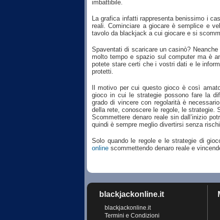
imbattibile.
La grafica infatti rappresenta benissimo i casi
reali. Cominciare a giocare è semplice e vel
tavolo da blackjack a cui giocare e si scomme
Spaventati di scaricare un casinò? Neanche 
molto tempo e spazio sul computer ma è anch
potete stare certi che i vostri dati e le info
protetti.
Il motivo per cui questo gioco è così amat
gioco in cui le strategie possono fare la di
grado di vincere con regolarità è necessari
della rete, conoscere le regole, le strategi
Scommettere denaro reale sin dall’inizio pot
quindi è sempre meglio divertirsi senza rischio
Solo quando le regole e le strategie di gio
online
scommettendo denaro reale e vincendo
blackjackonline.it
blackjackonline.it
Termini e Condizioni