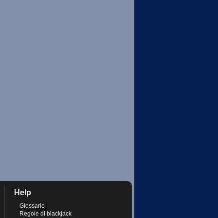
Help
Glossario
Regole di blackjack