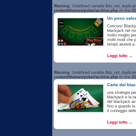
Warning
: Undefined variable $do_not_duplicat
content/themes/poker/archive.php
on line
21
Un poco valo
Concorsi Blackja
blackjack nel mo
molto meglio pe
molti modi che p
tempo aiuterà 
Leggi tutto ...
Warning
: Undefined variable $do_not_duplicat
content/themes/poker/archive.php
on line
21
Carte del blac
una strategia pe
blackjack e la ta
del blackjack a
fino a quando la 
il conteggio del
Leggi tutto ...