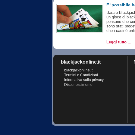
E ‘possibile 
Barare Blackjack
un gioco di blac
pensano che cer
sono stati proge
che i casinò onl
Leggi tutto ...
blackjackonline.it
blackjackonline.it
Termini e Condizioni
Informativa sulla privacy
Disconoscimento