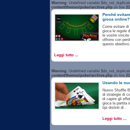
Warning
: Undefined variable $do_not_duplicat
content/themes/poker/archive.php
on line
21
Perché evitar
gioca online?
Come evitare di
gioca le regole 
le vostre vincite
offrono con perd
questo obiettiv
Leggi tutto ...
Warning
: Undefined variable $do_not_duplicat
content/themes/poker/archive.php
on line
21
Usando le nu
Nuovo Shuffle B
di strategie di c
di capire gli ef
gioca la partita 
tipi distinti di…
Leggi tutto ...