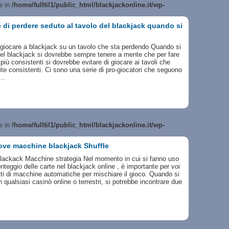
e in
/home/fulltil1/public_html/blackjackonline.it/wp-
e di perdere seduto al tavolo del blackjack quando si
 giocare a blackjack su un tavolo che sta perdendo Quando si
del blackjack si dovrebbe sempre tenere a mente che per fare
 più consistenti si dovrebbe evitare di giocare ai tavoli che
ite consistenti. Ci sono una serie di pro-giocatori che seguono
o…
e in
/home/fulltil1/public_html/blackjackonline.it/wp-
ove macchine blackjack Shuffle
lackack Macchine strategia Nel momento in cui si fanno uso
onteggio delle carte nel blackjack online , è importante per voi
fetti di macchine automatiche per mischiare il gioco. Quando si
in qualsiasi casinò online o terrestri, si potrebbe incontrare due