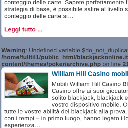
conteggio delle carte. Sapete perfettamente 
strategia di base, è possibile salire al livello
conteggio delle carte si…
Leggi tutto ...
Warning
: Undefined variable $do_not_duplica
/home/fulltil1/public_html/blackjackonline.i
content/themes/poker/archive.php
on line
2
William Hill Casino mobi
Mobili William Hill Casino B
Casino offre ai suoi giocatori
solito blackjack, blackjack e
vostro dispositivo mobile. O
tutte le vostre abilità del blackjack alla prova.
con i tempi – in primo luogo, hanno legato i l
esperienza…