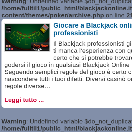
Warning
: Undefined variable $do_not_duplica
/home/fulltil1/public_html/blackjackonline.i
content/themes/poker/archive.php
on line
2
Giocare a Blackjack onli
professionisti
Il Blackjack professionisti g
ti manca l’esperienza con q
certo che si potrebbe trovare
godersi il gioco in qualsiasi Blackjack Online 
Seguendo semplici regole del gioco è certo c
nascondere tutti i tuoi difetti. Diversi casinò
regole diverse…
Leggi tutto ...
Warning
: Undefined variable $do_not_duplica
/home/fulltil1/public_html/blackjackonline.i