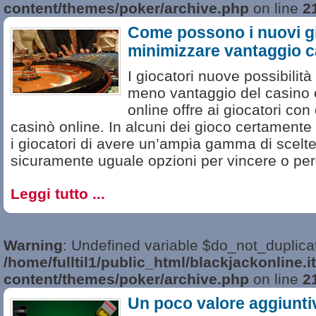
content/themes/poker/archive.php
on line
2
Come possono i nuovi gi
minimizzare vantaggio c
I giocatori nuove possibilità
meno vantaggio del casino 
online offre ai giocatori con 
casinò online. In alcuni dei gioco certamente
i giocatori di avere un’ampia gamma di scelte.
sicuramente uguale opzioni per vincere o per
Leggi tutto ...
Warning
: Undefined variable $do_not_duplica
/home/fulltil1/public_html/blackjackonline.i
content/themes/poker/archive.php
on line
2
Un poco valore aggiunti