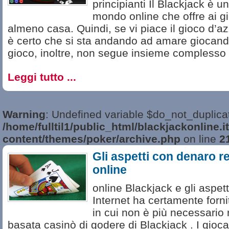
principianti Il Blackjack è u
mondo online che offre ai g
almeno casa. Quindi, se vi piace il gioco d’az
è certo che si sta andando ad amare giocando
gioco, inoltre, non segue insieme complesso 
Leggi tutto ...
Warning
: Undefined variable $do_not_duplica
/home/fulltil1/public_html/blackjackonline.i
content/themes/poker/archive.php
on line
2
Gli aspetti con denaro r
online
online Blackjack e gli aspett
Internet ha certamente forn
in cui non è più necessario 
basata casinò di godere di Blackjack . I giocat